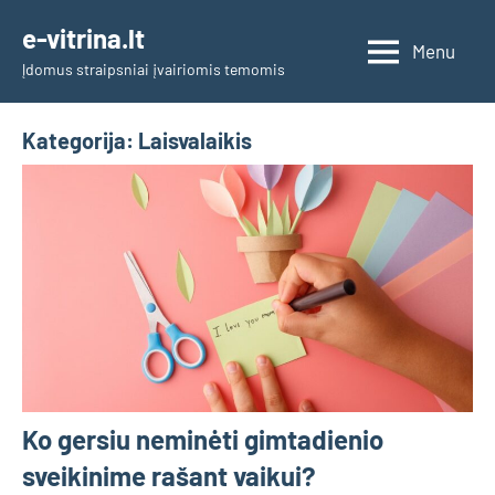
Skip
e-vitrina.lt
to
Menu
Įdomus straipsniai įvairiomis temomis
content
Kategorija:
Laisvalaikis
Ko gersiu neminėti gimtadienio
sveikinime rašant vaikui?