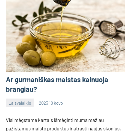
Ar gurmaniškas maistas kainuoja
brangiau?
Laisvalaikis
2023 10 kovo
Aiv
No
comments
Visi mėgstame kartais išmėginti mums mažiau
pažįstamus maisto produktus ir atrasti naujus skonius,