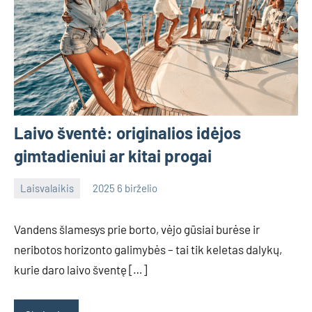
Laivo šventė: originalios idėjos
gimtadieniui ar kitai progai
Laisvalaikis
2025 6 birželio
admin
No
comments
Vandens šlamesys prie borto, vėjo gūsiai burėse ir
neribotos horizonto galimybės – tai tik keletas dalykų,
kurie daro laivo šventę […]