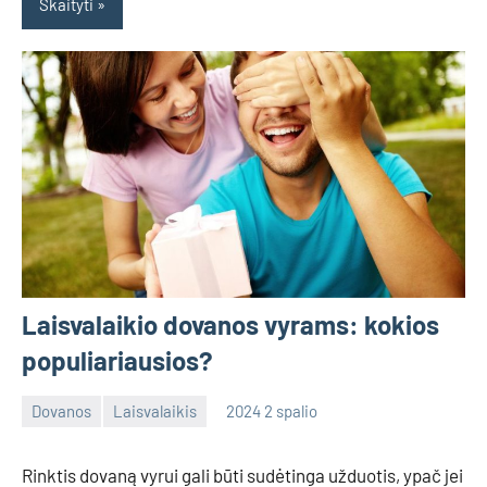
Skaityti
Laisvalaikio dovanos vyrams: kokios
populiariausios?
Dovanos
Laisvalaikis
2024 2 spalio
admin
No
comments
Rinktis dovaną vyrui gali būti sudėtinga užduotis, ypač jei