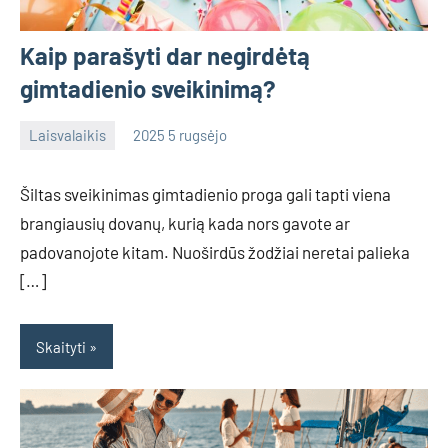
Kaip parašyti dar negirdėtą
gimtadienio sveikinimą?
Laisvalaikis
2025 5 rugsėjo
admin
No
comments
Šiltas sveikinimas gimtadienio proga gali tapti viena
brangiausių dovanų, kurią kada nors gavote ar
padovanojote kitam. Nuoširdūs žodžiai neretai palieka
[…]
Skaityti