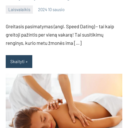
Laisvalaikis
2024 10 sausio
admin
No
comments
Greitasis pasimatymas (angl. Speed Dating) – tai kaip
greitoji pažintis per vieną vakarą! Tai susitikimų
renginys, kurio metu žmonės ima […]
Skaityti