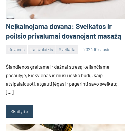
Neįkainojama dovana: Sveikatos ir
poilsio privalumai dovanojant masažą
Dovanos
Laisvalaikis
Sveikata
2024 10 sausio
admin
No
comments
Šiandienos greitame ir dažnai stresą keliančiame
pasaulyje, kiekvienas iš mūsų ieško būdų, kaip
atsipalaiduoti, atgauti jėgas ir pagerinti savo sveikatą.
[…]
Skaityti