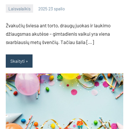
Laisvalaikis
2025 23 spalio
admin
No
comments
Žvakučių šviesa ant torto, draugų juokas ir laukimo
džiaugsmas akutėse – gimtadienis vaikui yra viena
svarbiausių metų švenčių. Tačiau šalia […]
Skaityti