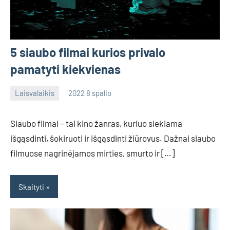
5 siaubo filmai kurios privalo
pamatyti kiekvienas
Laisvalaikis
2022 8 spalio
admin
No
comments
Siaubo filmai – tai kino žanras, kuriuo siekiama
išgąsdinti, šokiruoti ir išgąsdinti žiūrovus. Dažnai siaubo
filmuose nagrinėjamos mirties, smurto ir […]
Skaityti