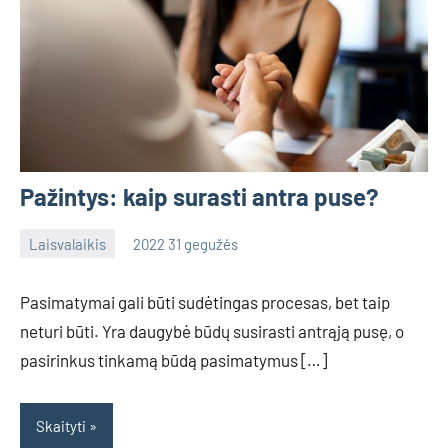
Pažintys: kaip surasti antra puse?
Laisvalaikis
2022 31 gegužės
admin
No
comments
Pasimatymai gali būti sudėtingas procesas, bet taip
neturi būti. Yra daugybė būdų susirasti antrąją pusę, o
pasirinkus tinkamą būdą pasimatymus […]
Skaityti