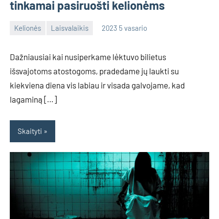
tinkamai pasiruošti kelionėms
Kelionės
Laisvalaikis
2023 5 vasario
Aiv
No
comments
Dažniausiai kai nusiperkame lėktuvo bilietus
išsvajotoms atostogoms, pradedame jų laukti su
kiekviena diena vis labiau ir visada galvojame, kad
lagaminą […]
Skaityti