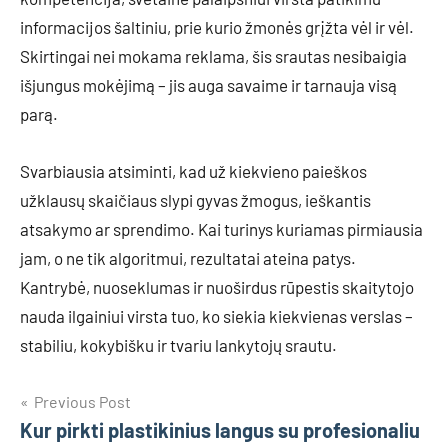
informacijos šaltiniu, prie kurio žmonės grįžta vėl ir vėl.
Skirtingai nei mokama reklama, šis srautas nesibaigia
išjungus mokėjimą – jis auga savaime ir tarnauja visą
parą.
Svarbiausia atsiminti, kad už kiekvieno paieškos
užklausų skaičiaus slypi gyvas žmogus, ieškantis
atsakymo ar sprendimo. Kai turinys kuriamas pirmiausia
jam, o ne tik algoritmui, rezultatai ateina patys.
Kantrybė, nuoseklumas ir nuoširdus rūpestis skaitytojo
nauda ilgainiui virsta tuo, ko siekia kiekvienas verslas –
stabiliu, kokybišku ir tvariu lankytojų srautu.
Navigacija
Previous Post
Kur pirkti plastikinius langus su profesionaliu
tarp