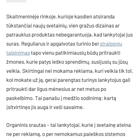
Skaitmeninėje rinkoje, kurioje kasdien atsiranda
tūkstančiai naujų svetainių, vien gražus dizainas ar
patrauklus produktas nebegarantuoja, kad lankytojai jus
suras. Reguliarus ir apgalvotas turinio bei
straipsnių
talpinimas
tapo vienu patikimiausių būdų pritraukti
žmones, kurie patys ieško sprendimų, susijusių su jūsų
veikla. Skirtingai nei mokama reklama, kuri veikia tik tol,
kol mokate už ją, gerai parengtas turinys lankytojus gali
pritraukti dar ilgus mėnesius ar net metus po
paskelbimo. Tai panašu į medžio sodinimą: kartą
įsitvirtinęs jis auga ir veši savaime.
Organinis srautas – tai lankytojai, kurie į svetainę ateina
ne per reklamą, o per nemokamus paieškos sistemos