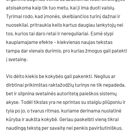
atsisakoma kaip tik tuo metu, kai ji ima duoti vaisių.
Tyrimai rodo, kad įmonės, skelbiančios turinį dažnai ir
nuosekliai, pritraukia kelis kartus daugiau lankytojų nei
tos, kurios tai daro retai ir nereguliariai. Esmė slypi
kaupiamajame efekte – kiekvienas naujas tekstas
tampa dar vienais durimis, pro kurias žmogus gali patekti
į svetainę.
Vis dėlto kiekis be kokybės gali pakenkti. Negilus ar
dirbtinai prikimštas raktažodžių turinys ne tik nepadeda,
bet ir silpnina svetainės autoritetą paieškos sistemų
akyse. Todėl tikslas yra ne sprintas su staigiu pliūpsniu ir
tyla po jo, o tvarus ritmas, kuriame derinama nuolatinė
kūryba ir aukšta kokybė. Geriau paskelbti vieną tikrai
naudingą tekstą per savaitę nei penkis paviršutiniškus,