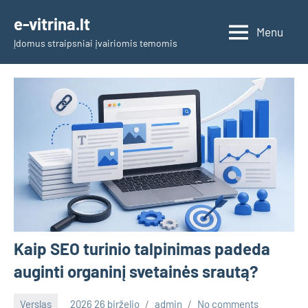
Skip
e-vitrina.lt
to
Menu
Įdomus straipsniai įvairiomis temomis
content
Kaip SEO turinio talpinimas padeda
auginti organinį svetainės srautą?
Verslas
2026 26 birželio
admin
No comments