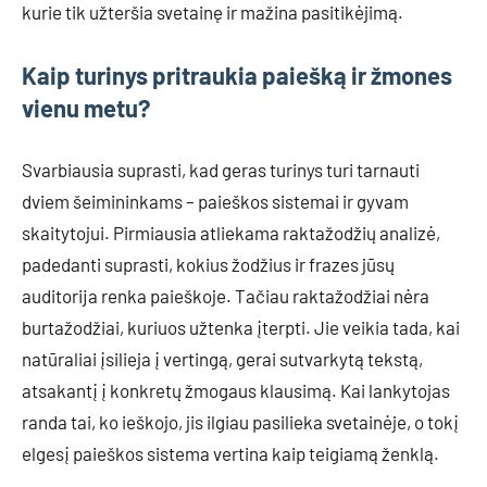
kurie tik užteršia svetainę ir mažina pasitikėjimą.
Kaip turinys pritraukia paiešką ir žmones
vienu metu?
Svarbiausia suprasti, kad geras turinys turi tarnauti
dviem šeimininkams – paieškos sistemai ir gyvam
skaitytojui. Pirmiausia atliekama raktažodžių analizė,
padedanti suprasti, kokius žodžius ir frazes jūsų
auditorija renka paieškoje. Tačiau raktažodžiai nėra
burtažodžiai, kuriuos užtenka įterpti. Jie veikia tada, kai
natūraliai įsilieja į vertingą, gerai sutvarkytą tekstą,
atsakantį į konkretų žmogaus klausimą. Kai lankytojas
randa tai, ko ieškojo, jis ilgiau pasilieka svetainėje, o tokį
elgesį paieškos sistema vertina kaip teigiamą ženklą.