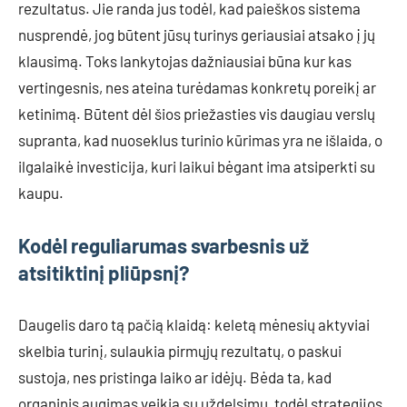
rezultatus. Jie randa jus todėl, kad paieškos sistema
nusprendė, jog būtent jūsų turinys geriausiai atsako į jų
klausimą. Toks lankytojas dažniausiai būna kur kas
vertingesnis, nes ateina turėdamas konkretų poreikį ar
ketinimą. Būtent dėl šios priežasties vis daugiau verslų
supranta, kad nuoseklus turinio kūrimas yra ne išlaida, o
ilgalaikė investicija, kuri laikui bėgant ima atsiperkti su
kaupu.
Kodėl reguliarumas svarbesnis už
atsitiktinį pliūpsnį?
Daugelis daro tą pačią klaidą: keletą mėnesių aktyviai
skelbia turinį, sulaukia pirmųjų rezultatų, o paskui
sustoja, nes pristinga laiko ar idėjų. Bėda ta, kad
organinis augimas veikia su uždelsimu, todėl strategijos