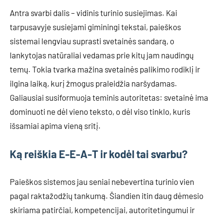
Antra svarbi dalis – vidinis turinio susiejimas. Kai
tarpusavyje susiejami giminingi tekstai, paieškos
sistemai lengviau suprasti svetainės sandarą, o
lankytojas natūraliai vedamas prie kitų jam naudingų
temų. Tokia tvarka mažina svetainės palikimo rodiklį ir
ilgina laiką, kurį žmogus praleidžia naršydamas.
Galiausiai susiformuoja teminis autoritetas: svetainė ima
dominuoti ne dėl vieno teksto, o dėl viso tinklo, kuris
išsamiai apima vieną sritį.
Ką reiškia E-E-A-T ir kodėl tai svarbu?
Paieškos sistemos jau seniai nebevertina turinio vien
pagal raktažodžių tankumą. Šiandien itin daug dėmesio
skiriama patirčiai, kompetencijai, autoritetingumui ir