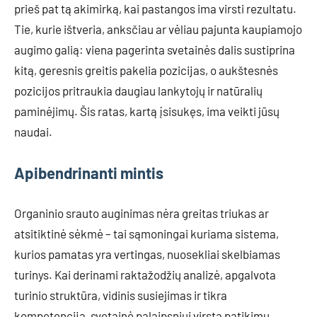
prieš pat tą akimirką, kai pastangos ima virsti rezultatu.
Tie, kurie ištveria, anksčiau ar vėliau pajunta kaupiamojo
augimo galią: viena pagerinta svetainės dalis sustiprina
kitą, geresnis greitis pakelia pozicijas, o aukštesnės
pozicijos pritraukia daugiau lankytojų ir natūralių
paminėjimų. Šis ratas, kartą įsisukęs, ima veikti jūsų
naudai.
Apibendrinanti mintis
Organinio srauto auginimas nėra greitas triukas ar
atsitiktinė sėkmė – tai sąmoningai kuriama sistema,
kurios pamatas yra vertingas, nuosekliai skelbiamas
turinys. Kai derinami raktažodžių analizė, apgalvota
turinio struktūra, vidinis susiejimas ir tikra
kompetencija, svetainė palaipsniui virsta patikimu