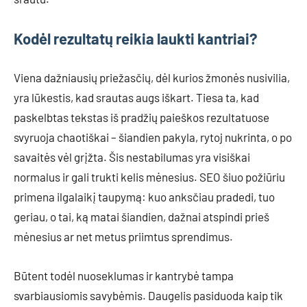
Kodėl rezultatų reikia laukti kantriai?
Viena dažniausių priežasčių, dėl kurios žmonės nusivilia,
yra lūkestis, kad srautas augs iškart. Tiesa ta, kad
paskelbtas tekstas iš pradžių paieškos rezultatuose
svyruoja chaotiškai – šiandien pakyla, rytoj nukrinta, o po
savaitės vėl grįžta. Šis nestabilumas yra visiškai
normalus ir gali trukti kelis mėnesius. SEO šiuo požiūriu
primena ilgalaikį taupymą: kuo anksčiau pradedi, tuo
geriau, o tai, ką matai šiandien, dažnai atspindi prieš
mėnesius ar net metus priimtus sprendimus.
Būtent todėl nuoseklumas ir kantrybė tampa
svarbiausiomis savybėmis. Daugelis pasiduoda kaip tik