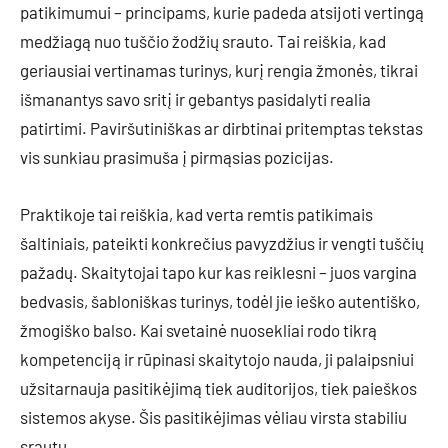
patikimumui – principams, kurie padeda atsijoti vertingą
medžiagą nuo tuščio žodžių srauto. Tai reiškia, kad
geriausiai vertinamas turinys, kurį rengia žmonės, tikrai
išmanantys savo sritį ir gebantys pasidalyti realia
patirtimi. Paviršutiniškas ar dirbtinai pritemptas tekstas
vis sunkiau prasimuša į pirmąsias pozicijas.
Praktikoje tai reiškia, kad verta remtis patikimais
šaltiniais, pateikti konkrečius pavyzdžius ir vengti tuščių
pažadų. Skaitytojai tapo kur kas reiklesni – juos vargina
bedvasis, šabloniškas turinys, todėl jie ieško autentiško,
žmogiško balso. Kai svetainė nuosekliai rodo tikrą
kompetenciją ir rūpinasi skaitytojo nauda, ji palaipsniui
užsitarnauja pasitikėjimą tiek auditorijos, tiek paieškos
sistemos akyse. Šis pasitikėjimas vėliau virsta stabiliu
srautu.