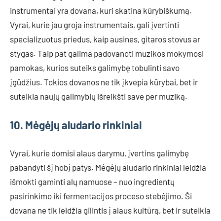
instrumentai yra dovana, kuri skatina kūrybiškumą.
Vyrai, kurie jau groja instrumentais, gali įvertinti
specializuotus priedus, kaip ausines, gitaros stovus ar
stygas. Taip pat galima padovanoti muzikos mokymosi
pamokas, kurios suteiks galimybę tobulinti savo
įgūdžius. Tokios dovanos ne tik įkvepia kūrybai, bet ir
suteikia naujų galimybių išreikšti save per muziką.
10. Mėgėjų aludario rinkiniai
Vyrai, kurie domisi alaus darymu, įvertins galimybę
pabandyti šį hobį patys. Mėgėjų aludario rinkiniai leidžia
išmokti gaminti alų namuose – nuo ingredientų
pasirinkimo iki fermentacijos proceso stebėjimo. Ši
dovana ne tik leidžia gilintis į alaus kultūrą, bet ir suteikia