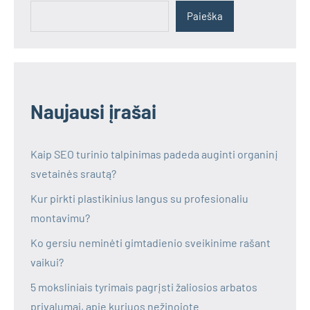
Paieška
Naujausi įrašai
Kaip SEO turinio talpinimas padeda auginti organinį
svetainės srautą?
Kur pirkti plastikinius langus su profesionaliu
montavimu?
Ko gersiu neminėti gimtadienio sveikinime rašant
vaikui?
5 moksliniais tyrimais pagrįsti žaliosios arbatos
privalumai, apie kuriuos nežinojote