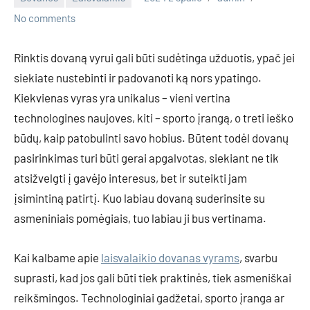
No comments
Rinktis dovaną vyrui gali būti sudėtinga užduotis, ypač jei
siekiate nustebinti ir padovanoti ką nors ypatingo.
Kiekvienas vyras yra unikalus – vieni vertina
technologines naujoves, kiti – sporto įrangą, o treti ieško
būdų, kaip patobulinti savo hobius. Būtent todėl dovanų
pasirinkimas turi būti gerai apgalvotas, siekiant ne tik
atsižvelgti į gavėjo interesus, bet ir suteikti jam
įsimintiną patirtį. Kuo labiau dovaną suderinsite su
asmeniniais pomėgiais, tuo labiau ji bus vertinama.
Kai kalbame apie
laisvalaikio dovanas vyrams
, svarbu
suprasti, kad jos gali būti tiek praktinės, tiek asmeniškai
reikšmingos. Technologiniai gadžetai, sporto įranga ar