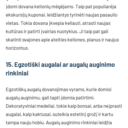
įdomi dovana kelionių mėgėjams. Taip pat populiarėja
ekskursijų kuponai, leidžiantys tyrinėti naujas pasaulio
vietas. Tokia dovana įkvepia keliauti, atrasti naujas
kultūras ir patirti įvairias nuotykius. Ji taip pat gali
skatinti svajones apie ateities keliones, planus ir naujus
horizontus.
15. Egzotiški augalai ar augalų auginimo
rinkiniai
Egzotiškų augalų dovanojimas vyrams, kurie domisi
augalų auginimu, gali tapti įdomia patirtimi.
Dekoratyviniai medeliai, tokie kaip bonsai, arba neįprasti
augalai, kaip kaktusai, suteikia estetinį grožį ir kartu
tampa nauju hobiu. Augalų auginimo rinkiniai leidžia