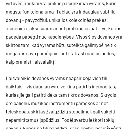
virtuvės įrankiai yra puikūs pasirinkimai vyrams, kurie
mėgsta funkcionalumą. Tačiau yra ir daugiau subtilių
dovanų – pavyzdžiui, unikalios kolekcinės prekės,
asmeniniai aksesuarai ar net prabangios patirtys, kurios
padeda pabėgti nuo kasdienybės. Visos šios dovanos yra
skirtos tam, kad vyrams būtų suteikta galimybė ne tik
mėgautis savo pomėgiais, bet ir atrasti naujus būdus,
kaip praleisti laisvalaikį.
Laisvalaikio dovanos vyrams neapsiriboja vien tik
daiktais – vis daugiau vyrų vertina patirtis ir emocijas,
kurias jie gali patirti dėka tam tikros dovanos. Skrydis
oro balionu, muzikos instrumentų pamokos ar net
teleskopas, skirtas žvaigždžių stebėjimui, gali sukelti
nepamirštamus įspūdžius. Todėl svarbu ieškoti tokių
dovanų, kurios ne tik papildytų kasdienybę, bet ir įkvėptų