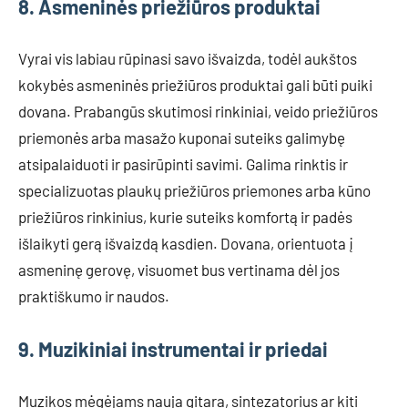
8. Asmeninės priežiūros produktai
Vyrai vis labiau rūpinasi savo išvaizda, todėl aukštos
kokybės asmeninės priežiūros produktai gali būti puiki
dovana. Prabangūs skutimosi rinkiniai, veido priežiūros
priemonės arba masažo kuponai suteiks galimybę
atsipalaiduoti ir pasirūpinti savimi. Galima rinktis ir
specializuotas plaukų priežiūros priemones arba kūno
priežiūros rinkinius, kurie suteiks komfortą ir padės
išlaikyti gerą išvaizdą kasdien. Dovana, orientuota į
asmeninę gerovę, visuomet bus vertinama dėl jos
praktiškumo ir naudos.
9. Muzikiniai instrumentai ir priedai
Muzikos mėgėjams nauja gitara, sintezatorius ar kiti