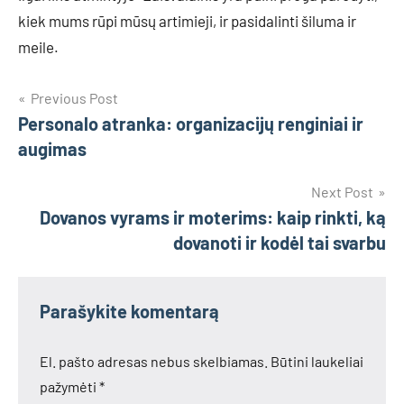
kiek mums rūpi mūsų artimieji, ir pasidalinti šiluma ir
meile.
Navigacija
Previous Post
Personalo atranka: organizacijų renginiai ir
tarp
augimas
įrašų
Next Post
Dovanos vyrams ir moterims: kaip rinkti, ką
dovanoti ir kodėl tai svarbu
Parašykite komentarą
El. pašto adresas nebus skelbiamas.
Būtini laukeliai
pažymėti
*