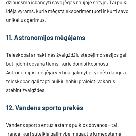
džiaugsmo išbandyti savo jėgas naujoje srityje. Tai puiki
idėja vyrams, kurie mėgsta eksperimentuoti ir kurti savo
unikalius gėrimus.
11. Astronomijos mėgėjams
Teleskopai ar naktinės žvaigždžių stebėjimo sesijos gali
būti įdomi dovana tiems, kurie domisi kosmosu.
Astronomijos mėgėjai vertina galimybę tyrinėti dangų, o
teleskopas gali tapti puikiu hobiu praleisti vakarus
stebint žvaigždes.
12. Vandens sporto prekės
Vandens sporto entuziastams puikios dovanos – tai
įranga, kuri suteikia galimybę mėgautis jų mėgstama