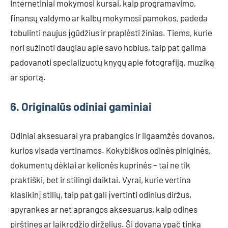
Internetiniai mokymosi kursai, kaip programavimo,
finansų valdymo ar kalbų mokymosi pamokos, padeda
tobulinti naujus įgūdžius ir praplėsti žinias. Tiems, kurie
nori sužinoti daugiau apie savo hobius, taip pat galima
padovanoti specializuotų knygų apie fotografiją, muziką
ar sportą.
6. Originalūs odiniai gaminiai
Odiniai aksesuarai yra prabangios ir ilgaamžės dovanos,
kurios visada vertinamos. Kokybiškos odinės piniginės,
dokumentų dėklai ar kelionės kuprinės – tai ne tik
praktiški, bet ir stilingi daiktai. Vyrai, kurie vertina
klasikinį stilių, taip pat gali įvertinti odinius diržus,
apyrankes ar net aprangos aksesuarus, kaip odines
pirštines ar laikrodžio dirželius. Ši dovana ypač tinka