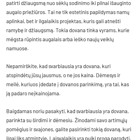
patirti džiaugsmą nuo sėklų sodinimo iki pilnai išauginto
augalo priežiūros. Tai ne tik estetinis papildymas namų
aplinkai, bet ir ilgalaikis projektas, kuris gali atnešti
ramybę ir džiaugsmą. Tokia dovana tinka vyrams, kurie
mėgsta rūpintis augalais arba ieško naujų veiklų
namuose.
Nepamirškite, kad svarbiausia yra dovana, kuri
atspindėtų jūsų jausmus, o ne jos kaina. Dėmesys ir
meilė, kuriuos įdedate į dovanos parinkimą, yra tai, kas
ją padaro neįkainojama.
Baigdamas noriu pasakyti, kad svarbiausia yra dovana,
parinkta su širdimi ir dėmesiu. Žinodami savo artimųjų
pomėgius ir svajones, galite pasirinkti tokią dovaną, kuri
ilgai liks atmintyje. Laisvalaikis yra puiki proga parodyti,