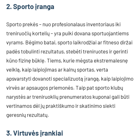
2. Sporto įranga
Sporto prekės – nuo profesionalaus inventoriaus iki
treniruočių kortelių – yra puiki dovana sportuojantiems
vyrams. Bėgimo batai, sporto laikrodžiai ar fitneso diržai
padės tobulinti rezultatus, stebėti treniruotes ir gerinti
kūno fizinę būklę. Tiems, kurie mėgsta ekstremalesnę
veiklą, kaip laipiojimas ar kalnų sportas, verta
apsvarstyti dovanoti specializuotą įrangą, kaip laipiojimo
virvės ar apsaugos priemonės. Taip pat sporto klubų
narystės ar treniruoklių prenumeratos kuponai gali būti
vertinamos dėl jų praktiškumo ir skatinimo siekti
geresnių rezultatų.
3. Virtuvės įrankiai