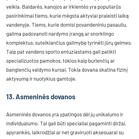
veikla. Baidarės, kanojos ar irklentės yra populiarūs
pasirinkimai tiems, kurie mėgsta aktyviai praleisti laiką
vandenyje. Tiems, kurie domisi povandeniniu pasauliu,
galima padovanoti nardymo įrangą ar snorklingo
komplektus, suteikiančius galimybę tyrinėti jūrų gelmes.
Taip pat vandens sporto entuziastams gali patikti
specializuotos pamokos, tokios kaip burlenčių ar
banglenčių valdymo kursai. Tokia dovana skatina fizinį
aktyvumą ir nuotykius gamtoje.
13. Asmeninės dovanos
Asmeninės dovanos yra ypatingos dėl jų unikalumo ir
individualumo. Tai gali būti specialiai pagaminti diržai,
apyrankės, laikrodžiai ar net graviruoti aksesuarai su