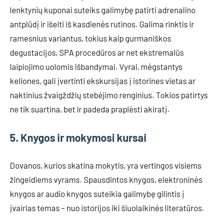
lenktynių kuponai suteiks galimybę patirti adrenalino
antplūdį ir išeiti iš kasdienės rutinos. Galima rinktis ir
ramesnius variantus, tokius kaip gurmaniškos
degustacijos, SPA procedūros ar net ekstremalūs
laipiojimo uolomis išbandymai. Vyrai, mėgstantys
keliones, gali įvertinti ekskursijas į istorines vietas ar
naktinius žvaigždžių stebėjimo renginius. Tokios patirtys
ne tik suartina, bet ir padeda praplėsti akiratį.
5. Knygos ir mokymosi kursai
Dovanos, kurios skatina mokytis, yra vertingos visiems
žingeidiems vyrams. Spausdintos knygos, elektroninės
knygos ar audio knygos suteikia galimybę gilintis į
įvairias temas – nuo istorijos iki šiuolaikinės literatūros.