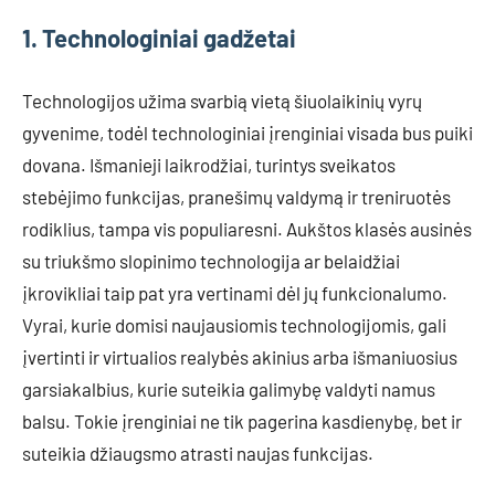
1. Technologiniai gadžetai
Technologijos užima svarbią vietą šiuolaikinių vyrų
gyvenime, todėl technologiniai įrenginiai visada bus puiki
dovana. Išmanieji laikrodžiai, turintys sveikatos
stebėjimo funkcijas, pranešimų valdymą ir treniruotės
rodiklius, tampa vis populiaresni. Aukštos klasės ausinės
su triukšmo slopinimo technologija ar belaidžiai
įkrovikliai taip pat yra vertinami dėl jų funkcionalumo.
Vyrai, kurie domisi naujausiomis technologijomis, gali
įvertinti ir virtualios realybės akinius arba išmaniuosius
garsiakalbius, kurie suteikia galimybę valdyti namus
balsu. Tokie įrenginiai ne tik pagerina kasdienybę, bet ir
suteikia džiaugsmo atrasti naujas funkcijas.