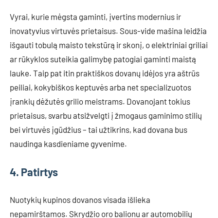
Vyrai, kurie mėgsta gaminti, įvertins modernius ir
inovatyvius virtuvės prietaisus. Sous-vide mašina leidžia
išgauti tobulą maisto tekstūrą ir skonį, o elektriniai griliai
ar rūkyklos suteikia galimybę patogiai gaminti maistą
lauke. Taip pat itin praktiškos dovanų idėjos yra aštrūs
peiliai, kokybiškos keptuvės arba net specializuotos
įrankių dėžutės grilio meistrams. Dovanojant tokius
prietaisus, svarbu atsižvelgti į žmogaus gaminimo stilių
bei virtuvės įgūdžius – tai užtikrins, kad dovana bus
naudinga kasdieniame gyvenime.
4. Patirtys
Nuotykių kupinos dovanos visada išlieka
nepamirštamos. Skrydžio oro balionu ar automobilių