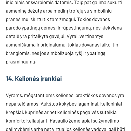
inicialais ar svarbiomis datomis. Taip pat galima sukurti
asmeninę dėžutę arba medinį trofėjų su simboliniu
pranešimu, skirtu tik tam žmogui. Tokios dovanos
parodo ypatingą dėmesį ir rūpestingumą, nes kiekviena
detalė yra pritaikyta gavėjui. Vyrai, vertinantys
asmeniškumą ir originalumą, tokias dovanas laiko itin
brangiomis, nes jos simbolizuoja ryšį ir ypatingą
prasmingumą.
14. Kelionės įrankiai
Vyrams, mėgstantiems keliones, praktiškos dovanos yra
nepakeičiamos. Aukštos kokybės lagaminai, kelioniniai
krepšiai, kuprinės ar net kelioninės pagalvės suteikia
komforto keliaujant. Pasaulio žemėlapiai su žymėjimo
galimybėmis arba net virtualios kelionės vadovai gali būti