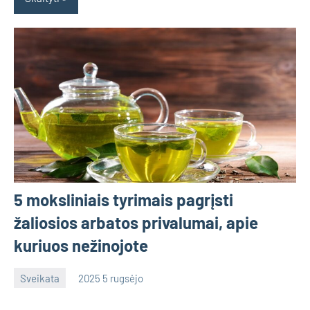
5 moksliniais tyrimais pagrįsti
žaliosios arbatos privalumai, apie
kuriuos nežinojote
Sveikata
2025 5 rugsėjo
admin
No
comments