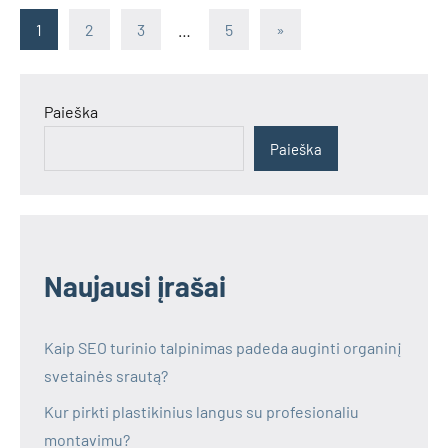
Įrašų
Next
1
2
3
…
5
»
Posts
puslapiavimas
Paieška
Paieška
Naujausi įrašai
Kaip SEO turinio talpinimas padeda auginti organinį
svetainės srautą?
Kur pirkti plastikinius langus su profesionaliu
montavimu?