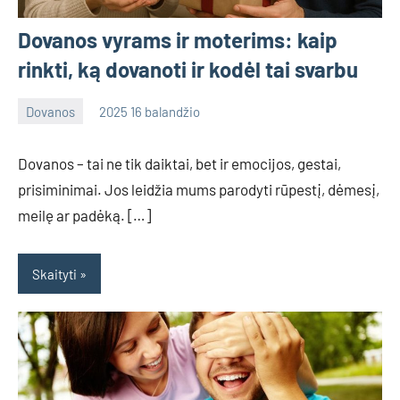
Dovanos vyrams ir moterims: kaip
rinkti, ką dovanoti ir kodėl tai svarbu
Dovanos
2025 16 balandžio
admin
No
comments
Dovanos – tai ne tik daiktai, bet ir emocijos, gestai,
prisiminimai. Jos leidžia mums parodyti rūpestį, dėmesį,
meilę ar padėką. […]
Skaityti