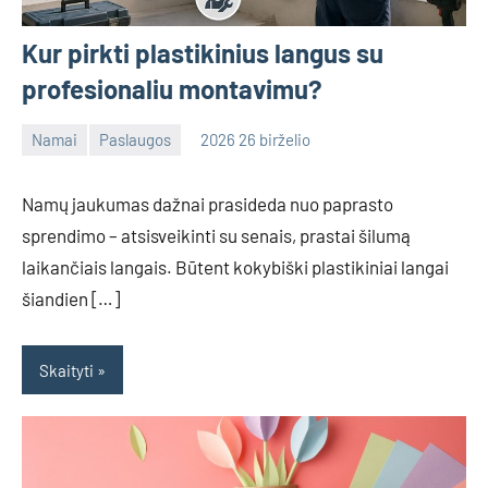
Kur pirkti plastikinius langus su
profesionaliu montavimu?
Namai
Paslaugos
2026 26 birželio
admin
No
comments
Namų jaukumas dažnai prasideda nuo paprasto
sprendimo – atsisveikinti su senais, prastai šilumą
laikančiais langais. Būtent kokybiški plastikiniai langai
šiandien […]
Skaityti