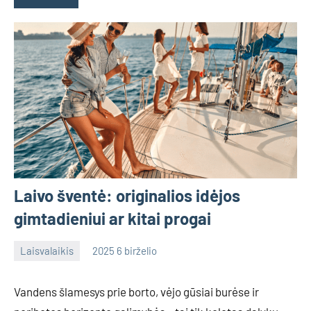
Laivo šventė: originalios idėjos
gimtadieniui ar kitai progai
Laisvalaikis
2025 6 birželio
admin
No
comments
Vandens šlamesys prie borto, vėjo gūsiai burėse ir