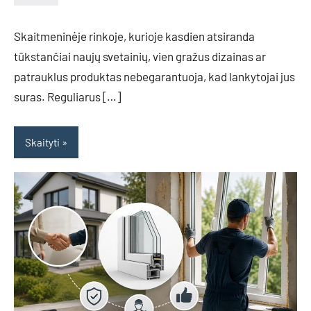
admin
No
comments
Skaitmeninėje rinkoje, kurioje kasdien atsiranda
tūkstančiai naujų svetainių, vien gražus dizainas ar
patrauklus produktas nebegarantuoja, kad lankytojai jus
suras. Reguliarus […]
Skaityti