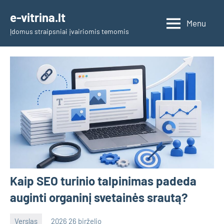
Skip
e-vitrina.lt
to
Menu
Įdomus straipsniai įvairiomis temomis
content
Kaip SEO turinio talpinimas padeda
auginti organinį svetainės srautą?
Verslas
2026 26 birželio