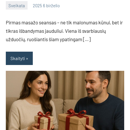
Sveikata
2025 6 birželio
admin
No
comments
Pirmas masažo seansas – ne tik malonumas kūnui, bet ir
tikras išbandymas jauduliui. Viena iš svarbiausių
užduočių, ruošiantis šiam ypatingam […]
Skaityti