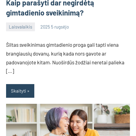
Kaip parašyti dar negirdėtą
gimtadienio sveikinimą?
Laisvalaikis
2025 5 rugsėjo
admin
No
comments
Šiltas sveikinimas gimtadienio proga gali tapti viena
brangiausių dovanų, kurią kada nors gavote ar
padovanojote kitam. Nuoširdūs žodžiai neretai palieka
[…]
Skaityti