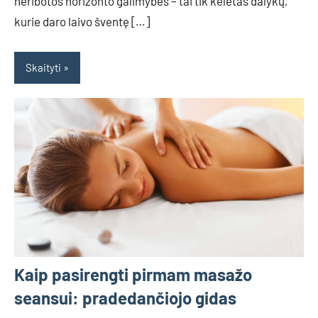
neribotos horizonto galimybės – tai tik keletas dalykų,
kurie daro laivo šventę […]
Skaityti
Kaip pasirengti pirmam masažo
seansui: pradedančiojo gidas