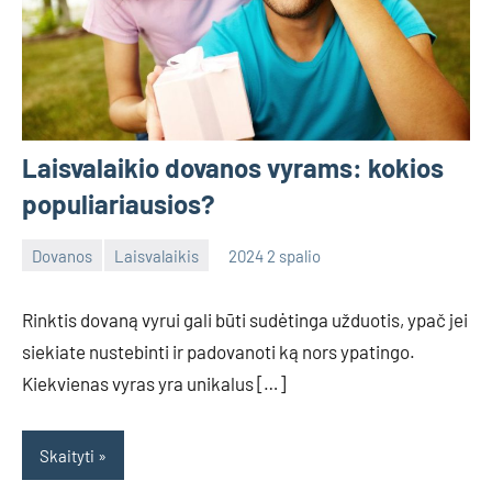
Laisvalaikio dovanos vyrams: kokios
populiariausios?
Dovanos
Laisvalaikis
2024 2 spalio
admin
No
comments
Rinktis dovaną vyrui gali būti sudėtinga užduotis, ypač jei
siekiate nustebinti ir padovanoti ką nors ypatingo.
Kiekvienas vyras yra unikalus […]
Skaityti