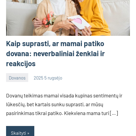
Kaip suprasti, ar mamai patiko
dovana: neverbaliniai ženklai ir
reakcijos
Dovanos
2025 5 rugsėjo
admin
No
comments
Dovanų teikimas mamai visada kupinas sentimentų ir
lūkesčių, bet kartais sunku suprasti, ar mūsų
pasirinkimas tikrai patiko. Kiekviena mama turi […]
Skaityti