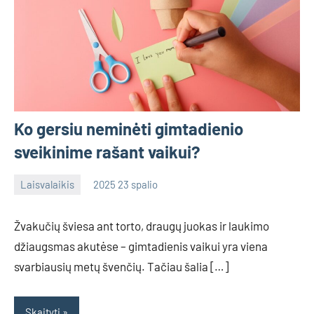
Ko gersiu neminėti gimtadienio
sveikinime rašant vaikui?
Laisvalaikis
2025 23 spalio
admin
No
comments
Žvakučių šviesa ant torto, draugų juokas ir laukimo
džiaugsmas akutėse – gimtadienis vaikui yra viena
svarbiausių metų švenčių. Tačiau šalia […]
Skaityti