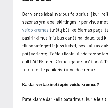
Dar vienas labai svarbus faktorius, į kurį r
sezonas yra labai skirtingas ir per visus met
veido kremas
turėtų būti keičiamas pagal ta
pasirinkimus ir jų bus ganėtinai daug, tad k
tik nepatingėti ir juos keisti, nes kai kas ga
patį variantą. Tačiau ilgainiui oda tampa le
gali būti išsprendžiamos gana sudėtingai. To
turėtumėte pasikeisti ir veido kremus.
Ką dar verta žinoti apie veido kremus?
Pateikiame dar kelis patarimus, kurie leis t