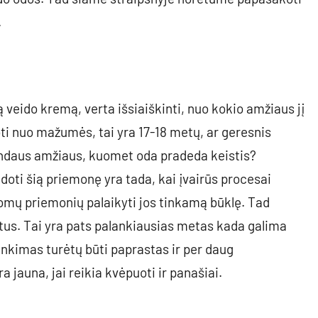
.
ą veido kremą, verta išsiaiškinti, nuo kokio amžiaus jį
oti nuo mažumės, tai yra 17-18 metų, ar geresnis
andaus amžiaus, kuomet oda pradeda keistis?
doti šią priemonę yra tada, kai įvairūs procesai
domų priemonių palaikyti jos tinkamą būklę. Tad
tus. Tai yra pats palankiausias metas kada galima
inkimas turėtų būti paprastas ir per daug
a jauna, jai reikia kvėpuoti ir panašiai.