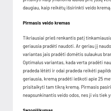
daugiau, kaip reikėtų išsirinkti veido kremą
Pirmasis veido kremas
Tikriausiai prieš renkantis patį tinkamiausi
geriausia pradėti naudoti. Ar geriau jį naud
variantas jais pradėti domėtis sulaukus br
Optimalus variantas, kada verta pradėti nau
pradeda lėtėti ir odai pradeda reikėti papil
geriausia, kremą pradėti ieškoti apie 25 me
prisitaikyti tam tikrą kremą. Pirmasis pasir
neapsunkinantis veido odos, nes ji vis tiek yr
Sezoniškumas