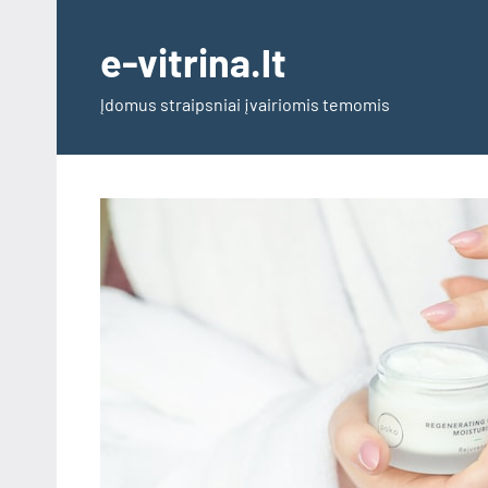
Skip
to
e-vitrina.lt
content
Įdomus straipsniai įvairiomis temomis