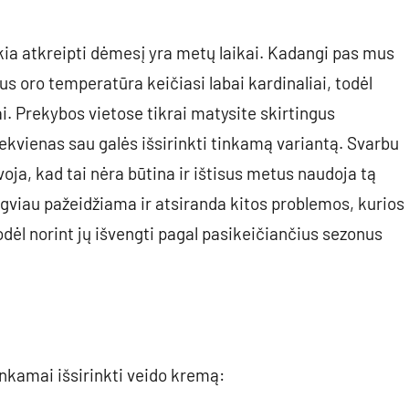
eikia atkreipti dėmesį yra metų laikai. Kadangi pas mus
us oro temperatūra keičiasi labai kardinaliai, todėl
i. Prekybos vietose tikrai matysite skirtingus
iekvienas sau galės išsirinkti tinkamą variantą. Svarbu
lvoja, kad tai nėra būtina ir ištisus metus naudoja tą
ngviau pažeidžiama ir atsiranda kitos problemos, kurios
dėl norint jų išvengti pagal pasikeičiančius sezonus
inkamai išsirinkti veido kremą: