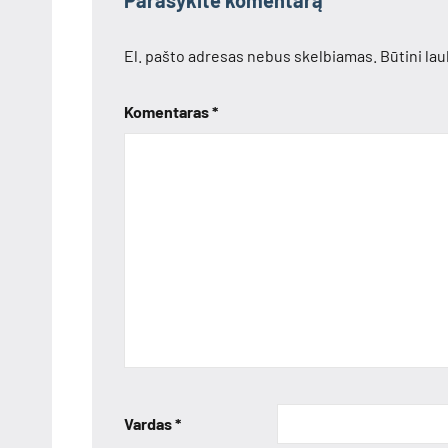
Parašykite komentarą
El. pašto adresas nebus skelbiamas.
Būtini la
Komentaras
*
Vardas
*