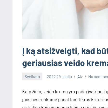
Į ką atsižvelgti, kad bū
geriausias veido krem
Sveikata
2022 29 spalio
Aiv
No comme
Kaip žinia, veido kremų yra pačių įvairiausių 
juos nesirenkame pagal tam tikrus kriterijus.
pritaikyti kaip įmanoma labiau prie jūsų v