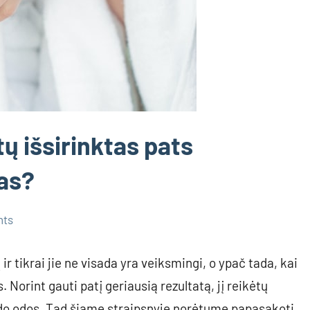
tų išsirinktas pats
as?
nts
ir tikrai jie ne visada yra veiksmingi, o ypač tada, kai
 Norint gauti patį geriausią rezultatą, jį reikėtų
eido odos. Tad šiame straipsnyje norėtume papasakoti