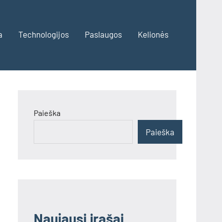
a
Technologijos
Paslaugos
Kelionės
Paieška
Paieška
Naujausi įrašai