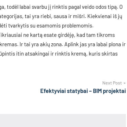
 todėl labai svarbu jį rinktis pagal veido odos tipą. O
tegorijas, tai yra riebi, sausa ir mišri. Kiekvienai iš jų
adėti tvarkytis su esamomis problemomis.
ikriausiai ne kartą esate girdėję, kad tam tikroms
emas. Ir tai yra akių zona. Aplink jas yra labai plona ir
pintis itin atsakingai ir rinktis kremą, kuris skirtas
Next Post
Efektyviai statybai – BIM projektai