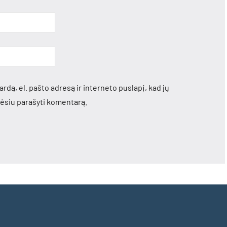
rdą, el. pašto adresą ir interneto puslapį, kad jų
orėsiu parašyti komentarą.