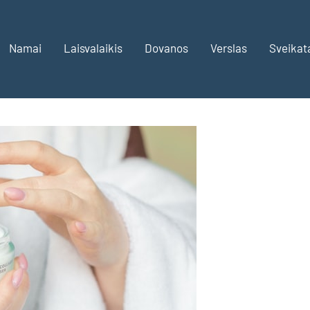
Namai
Laisvalaikis
Dovanos
Verslas
Sveikat