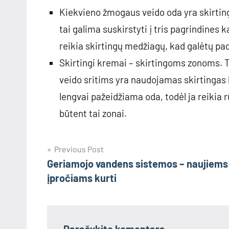
Kiekvieno žmogaus veido oda yra skirtinga,
tai galima suskirstyti į tris pagrindines ka
reikia skirtingų medžiagų, kad galėtų p
Skirtingi kremai – skirtingoms zonoms. T
veido sritims yra naudojamas skirtingas kr
lengvai pažeidžiama oda, todėl ja reikia rū
būtent tai zonai.
Navigacija
Previous Post
Geriamojo vandens sistemos – naujiems
tarp
įpročiams kurti
įrašų