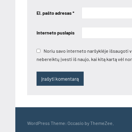
El. pašto adresas
*
Interneto puslapis
Noriu savo interneto naršyklėje išsaugoti va
nebereiktų įvesti iš naujo, kai kitą kartą vėl n
WordPress Theme: Occasio by ThemeZee.