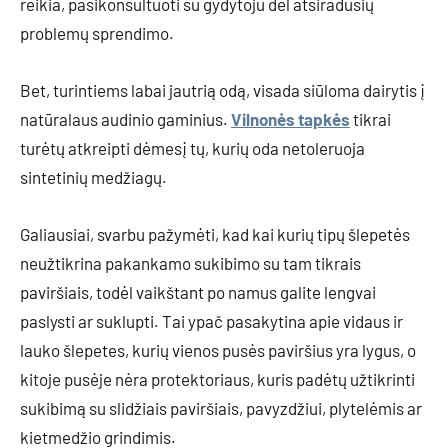
reikia, pasikonsultuoti su gydytoju dėl atsiradusių
problemų sprendimo.
Bet, turintiems labai jautrią odą, visada siūloma dairytis į
natūralaus audinio gaminius.
Vilnonės tapkės
tikrai
turėtų atkreipti dėmesį tų, kurių oda netoleruoja
sintetinių medžiagų.
Galiausiai, svarbu pažymėti, kad kai kurių tipų šlepetės
neužtikrina pakankamo sukibimo su tam tikrais
paviršiais, todėl vaikštant po namus galite lengvai
paslysti ar suklupti. Tai ypač pasakytina apie vidaus ir
lauko šlepetes, kurių vienos pusės paviršius yra lygus, o
kitoje pusėje nėra protektoriaus, kuris padėtų užtikrinti
sukibimą su slidžiais paviršiais, pavyzdžiui, plytelėmis ar
kietmedžio grindimis.