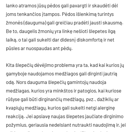
lanko atramos jūsų pėdos gali pavargti ir skaudėti dėl
joms tenkančios įtampos. Pėdos išlenkimą turintys
žmonės (dauguma) gali greičiau pradėti jausti skausmą.
Be to, daugelis žmonių yra linkę nešioti šlepetes ilgą
laiką, o tai gali sukelti dar didesnį diskomfortą ir net
pūsles ar nuospaudas ant pėdų.
Kita šlepečių dėvėjimo problema yra ta, kad kai kurios jų
gamyboje naudojamos medžiagos gali dirginti jautrią
odą. Nors dauguma šlepečių gamintojų naudoja
medžiagas, kurios yra minkštos ir patogios, kai kuriose
rūšyse gali būti dirginančių medžiagų, pvz., dažiklių ar
kvapiųjų medžiagų, kurios gali sukelti netgi alerginę
reakciją. Jei apsiavę naujas šlepetes jaučiate dirginimo
požymius, geriausia nedelsiant nutraukti naudojimą ir, jei