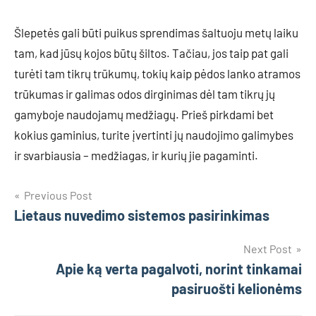
Šlepetės gali būti puikus sprendimas šaltuoju metų laiku
tam, kad jūsų kojos būtų šiltos. Tačiau, jos taip pat gali
turėti tam tikrų trūkumų, tokių kaip pėdos lanko atramos
trūkumas ir galimas odos dirginimas dėl tam tikrų jų
gamyboje naudojamų medžiagų. Prieš pirkdami bet
kokius gaminius, turite įvertinti jų naudojimo galimybes
ir svarbiausia – medžiagas, ir kurių jie pagaminti.
Navigacija
Previous Post
Lietaus nuvedimo sistemos pasirinkimas
tarp
įrašų
Next Post
Apie ką verta pagalvoti, norint tinkamai
pasiruošti kelionėms