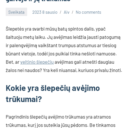
Sveikata
2023 8 sausio
Aiv
No comments
Šlepetės yra svarbi mūsų batų spintos dalis, ypač
šaltuoju metų laiku. Jų avėjimas leidžia jausti patogumą
ir palengvėjimą vaikštant trumpus atstumus ar tiesiog
būnant vietoje, todėl jos puikiai tinka nešioti namuose.
Bet, ar
veltinio šlepečių
avėjimas gali atnešti daugiau
žalos nei naudos? Yra keli niuansai, kuriuos privalu žinoti.
Kokie yra šlepečių avėjimo
trūkumai?
Pagrindinis šlepečių avėjimo trūkumas yra atramos
trūkumas, kurį jos suteikia jūsų pėdoms. Be tinkamos